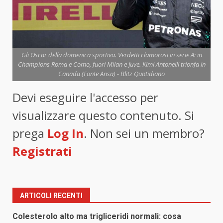
Gli Oscar della domenica sportiva. Verdetti clamorosi in serie A: in
Champions Roma e Como, fuori Milan e Juve. Kimi Antonelli trionfa in
Canada (Fonte Ansa) - Blitz Quotidiano
Devi eseguire l'accesso per
visualizzare questo contenuto. Si
prega
Log In
. Non sei un membro?
Registrati
ARTICOLI RECENTI
Colesterolo alto ma trigliceridi normali: cosa