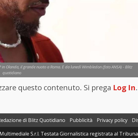
GP in Olanda, il grande nuoto a Roma. E da lunedì Wimbledon (foto ANSA) - Blitz
quotidiano
lizzare questo contenuto. Si prega
Log In
.
Redazione di Blitz Quotidiano
Pubblicità
Privacy policy
Di
Multimediale S.r.l. Testata Giornalistica registrata al Tribun