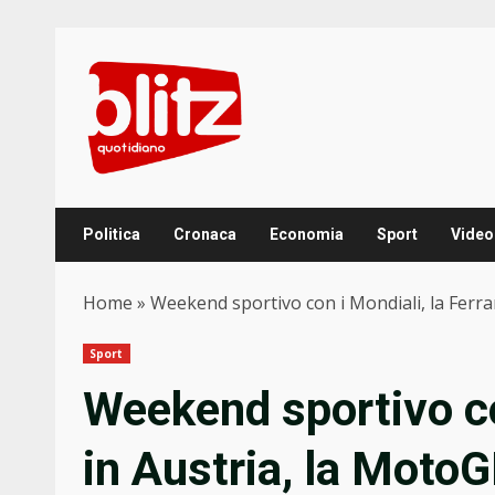
Skip
to
content
Politica
Cronaca
Economia
Sport
Video
Home
»
Weekend sportivo con i Mondiali, la Ferra
Sport
Weekend sportivo con
in Austria, la MotoG