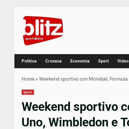
Skip
to
content
Politica
Cronaca
Economia
Sport
Video
Home
»
Weekend sportivo con Mondiali, Formula
Sport
Weekend sportivo c
Uno, Wimbledon e T