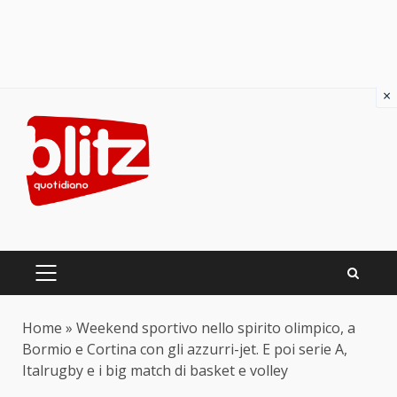
×
Skip
to
content
PRIMARY
MENU
Home
»
Weekend sportivo nello spirito olimpico, a
Bormio e Cortina con gli azzurri-jet. E poi serie A,
Italrugby e i big match di basket e volley