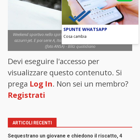
SPUNTE WHATSAPP
Weekend sportivo nello spirito olimpico, a Bormio e Cortina con gli
Cosa cambia
azzurri-jet. E poi serie A, Italrugby e i big match di basket e volley
(foto ANSA) - Blitz quotidiano
Devi eseguire l'accesso per
visualizzare questo contenuto. Si
prega
Log In
. Non sei un membro?
Registrati
ARTICOLI RECENTI
Sequestrano un giovane e chiedono il riscatto, 4