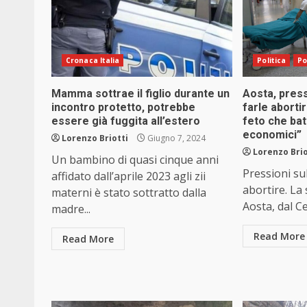
Cronaca Italia
Politica
Po
Mamma sottrae il figlio durante un
Aosta, pres
incontro protetto, potrebbe
farle aborti
essere già fuggita all’estero
feto che bat
economici”
Lorenzo Briotti
Giugno 7, 2024
Lorenzo Brio
Un bambino di quasi cinque anni
Pressioni su
affidato dall’aprile 2023 agli zii
abortire. La
materni è stato sottratto dalla
Aosta, dal C
madre...
Read More
Read More