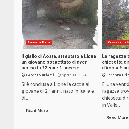
Cronaca Italia
Cronaca Ital
Il giallo di Aosta, arrestato a Lione
La ragazza t
un giovane sospettato di aver
chiesetta di
ucciso la 22enne francese
d’Aosta è u
Lorenzo Briotti
Aprile 11, 2024
Lorenzo Brio
Si è conclusa a Lione la caccia al
E’ una venti
giovane di 21 anni, nato in Italia e
ragazza tro
di...
chiesetta di
in Valle...
Read More
Read More