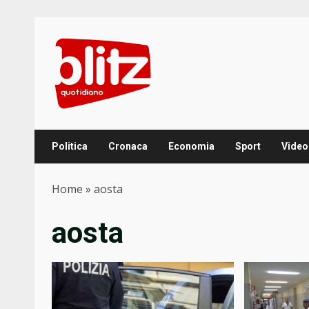
Skip
to
content
Politica
Cronaca
Economia
Sport
Video
Home
»
aosta
aosta