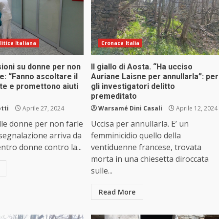
litica Italiana
Cronaca Italia
sioni su donne per non
Il giallo di Aosta. “Ha ucciso
re: “Fanno ascoltare il
Auriane Laisne per annullarla”: per
te e promettono aiuti
gli investigatori delitto
premeditato
tti
Aprile 27, 2024
Warsamé Dini Casali
Aprile 12, 2024
lle donne per non farle
Uccisa per annullarla. E’ un
 segnalazione arriva da
femminicidio quello della
entro donne contro la...
ventiduenne francese, trovata
morta in una chiesetta diroccata
sulle...
Read More