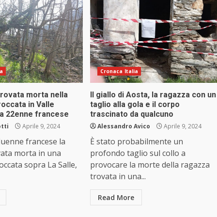
ia
Cronaca Italia
rovata morta nella
Il giallo di Aosta, la ragazza con un
roccata in Valle
taglio alla gola e il corpo
na 22enne francese
trascinato da qualcuno
tti
Aprile 9, 2024
Alessandro Avico
Aprile 9, 2024
duenne francese la
È stato probabilmente un
vata morta in una
profondo taglio sul collo a
roccata sopra La Salle,
provocare la morte della ragazza
trovata in una...
Read More