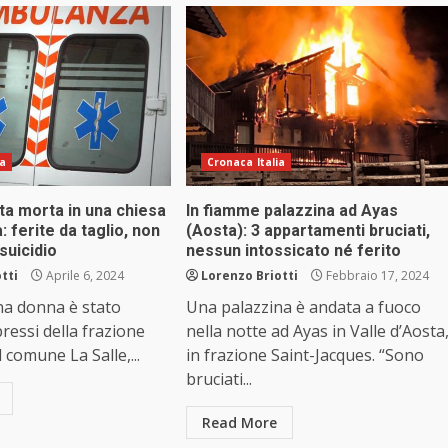
ia
Cronaca Italia
ta morta in una chiesa
In fiamme palazzina ad Ayas
 ferite da taglio, non
(Aosta): 3 appartamenti bruciati,
 suicidio
nessun intossicato né ferito
tti
Aprile 6, 2024
Lorenzo Briotti
Febbraio 17, 2024
una donna è stato
Una palazzina è andata a fuoco
pressi della frazione
nella notte ad Ayas in Valle d’Aosta
l comune La Salle,...
in frazione Saint-Jacques. “Sono
bruciati...
Read More