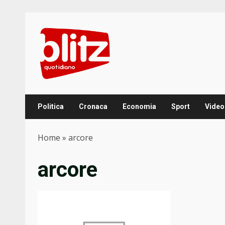
Skip
to
content
Politica
Cronaca
Economia
Sport
Video
Home
»
arcore
arcore