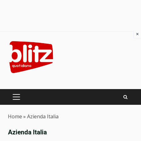
×
Skip
to
content
PRIMARY
MENU
Home
»
Azienda Italia
Azienda Italia