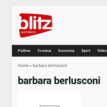
Skip
to
content
Politica
Cronaca
Economia
Sport
Video
Home
»
barbara berlusconi
barbara berlusconi