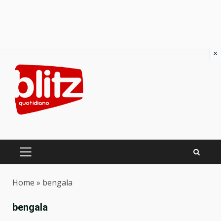
×
Skip
to
content
PRIMARY
MENU
Home
»
bengala
bengala