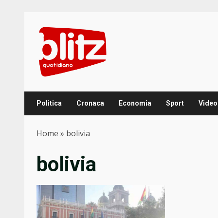
Skip
to
content
Politica
Cronaca
Economia
Sport
Video
Home
»
bolivia
bolivia