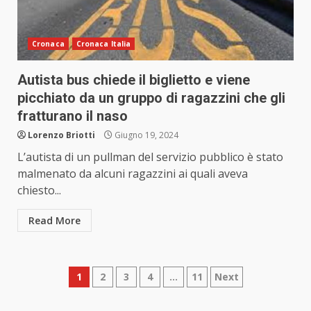
Cronaca
Cronaca Italia
Autista bus chiede il biglietto e viene
picchiato da un gruppo di ragazzini che gli
fratturano il naso
Lorenzo Briotti
Giugno 19, 2024
L’autista di un pullman del servizio pubblico è stato
malmenato da alcuni ragazzini ai quali aveva
chiesto...
Read More
Paginazione
1
2
3
4
…
11
Next
degli