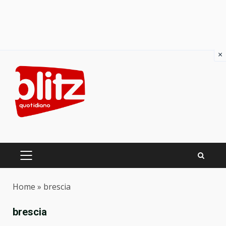
×
Skip
to
content
PRIMARY
MENU
Home
»
brescia
brescia