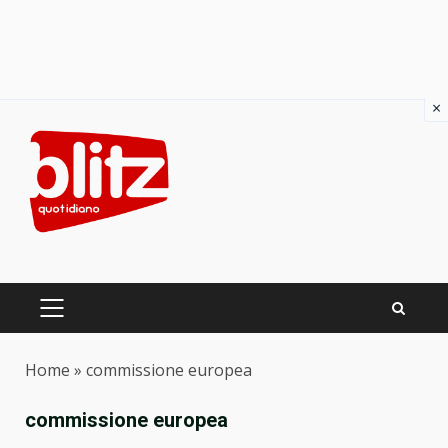
×
Skip
to
content
PRIMARY
MENU
Home
»
commissione europea
commissione europea