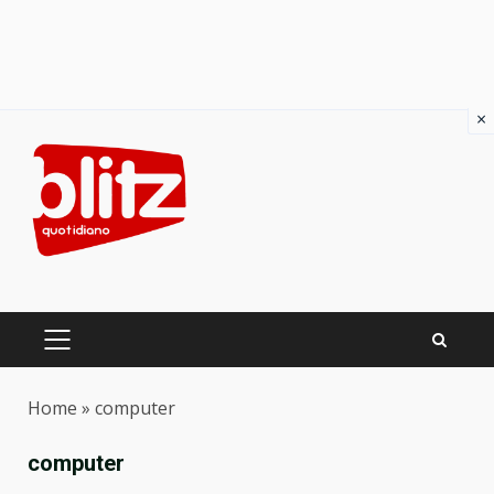
×
Skip
to
content
PRIMARY
MENU
Home
»
computer
computer