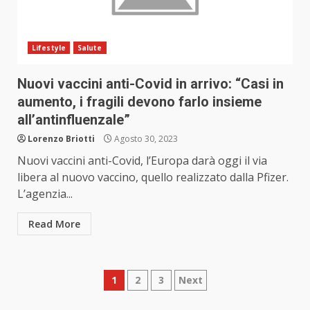
Lifestyle
Salute
Nuovi vaccini anti-Covid in arrivo: “Casi in
aumento, i fragili devono farlo insieme
all’antinfluenzale”
Lorenzo Briotti
Agosto 30, 2023
Nuovi vaccini anti-Covid, l’Europa darà oggi il via
libera al nuovo vaccino, quello realizzato dalla Pfizer.
L’agenzia...
Read More
Paginazione
1
2
3
Next
degli