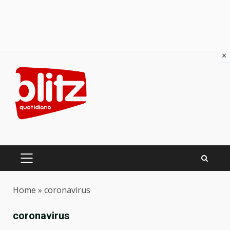
×
Skip
to
content
PRIMARY
MENU
Home
»
coronavirus
coronavirus