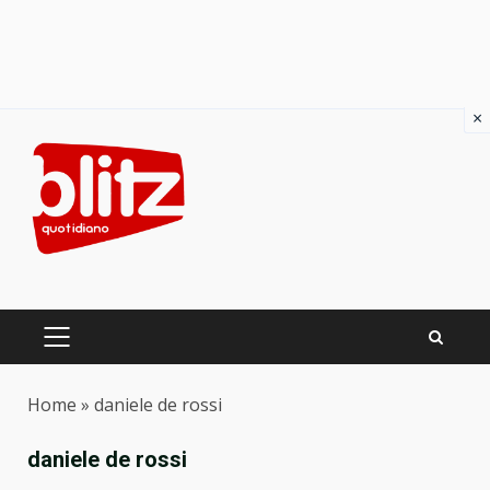
×
Skip
to
content
PRIMARY
MENU
Home
»
daniele de rossi
daniele de rossi