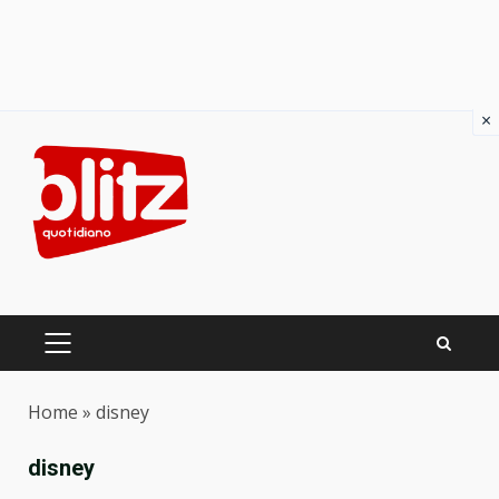
×
Skip
to
content
PRIMARY
MENU
Home
»
disney
disney