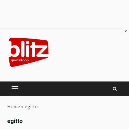
×
Skip
to
content
PRIMARY
MENU
Home
»
egitto
egitto