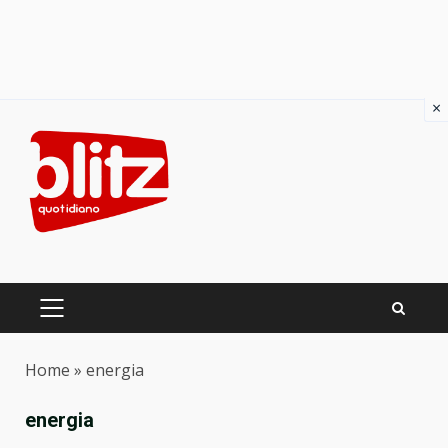
×
Skip
to
content
PRIMARY
MENU
Home
»
energia
energia