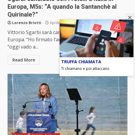
Europa, M5s: “A quando la Santanchè al
Quirinale?”
Lorenzo Briotti
Aprile 30, 2024
Vittorio Sgarbi sarà candidato con Fratelli d’Italia in
Europa. “Ho firmato l’accettazione” della candidatura,
“oggi vado a...
Read More
TRUFFA CHIAMATA
Ti chiamano e poi attaccano