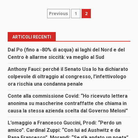
Paginazione
Previous
1
2
degli
articoli
ARTICOLI RECENTI
Dal Po (fino a -80% di acqua) ai laghi del Nord e del
Centro è allarme siccità: va meglio al Sud
Anthony Fauci: perché il Senato Usa lo ha dichiarato
colpevole di oltraggio al congresso, l’infettivologo
ora rischia una condanna penale
Conte alla commissione Covid: “Ho ricevuto lettera
anonima su mascherine contraffatte che chiama in
causa la stessa azienda scelta dal Governo Meloni”
L’omaggio a Francesco Guccini, Prodi: “Perdo un
amico”. Cardinal Zuppi: “Con lui ad Aushwitz e da
Papa Francesco”. Morandi: “Se n’è andato un poeta”