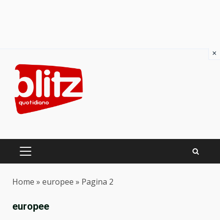
×
Skip
to
content
PRIMARY
MENU
Home
»
europee
»
Pagina 2
europee