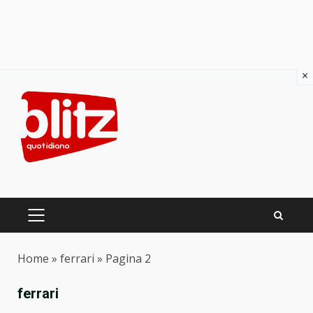
×
Skip
to
content
PRIMARY
MENU
Home
»
ferrari
»
Pagina 2
ferrari