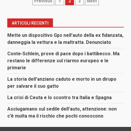
Paginazione
Previous
1
2
3
Next
degli
articoli
ARTICOLI RECENTI
Mette un dispositivo Gps nell’auto della ex fidanzata,
danneggia la vettura e la maltratta. Denunciato
Conte-Schlein, prove di pace dopo i battibecco. Ma
restano le differenze sul riarmo europeo e le
primarie
La storia dell’anziano caduto e morto in un dirupo
per salvare il suo gatto
La crisi di Ceuta e lo scontro tra Italia e Spagna
Asciugamano sul sedile dell’auto, attenzione: non
c’è multa ma il rischio che pochi conoscono