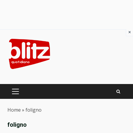
×
Skip
to
content
PRIMARY
MENU
Home
»
foligno
foligno