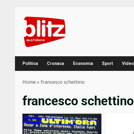
Skip
to
content
Politica
Cronaca
Economia
Sport
Video
Home
»
francesco schettino
francesco schettino