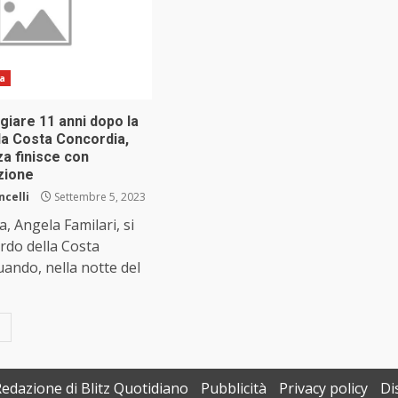
ia
giare 11 anni dopo la
la Costa Concordia,
a finisce con
zione
ncelli
Settembre 5, 2023
a, Angela Familari, si
rdo della Costa
ando, nella notte del
Redazione di Blitz Quotidiano
Pubblicità
Privacy policy
Di