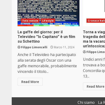
Foto notizie
Lifestyle
Cronaca Ital
La gaffe del giorno: per il
Torna a viag
Televideo ”Io Capitano” è un film
tragedia del
su Schettino
ma la vacanz
un’intossica
Filippo Limoncelli
Marzo 11, 2024
Filippo Limo
Anche il Televideo ha partecipato
Undici anni f
alla serata degli Oscar con una
trovava a bo
gaffe memorabile, probabilmente
Concordia qu
vincendo il titolo...
13...
Read More
Read More
Chi siamo
La 