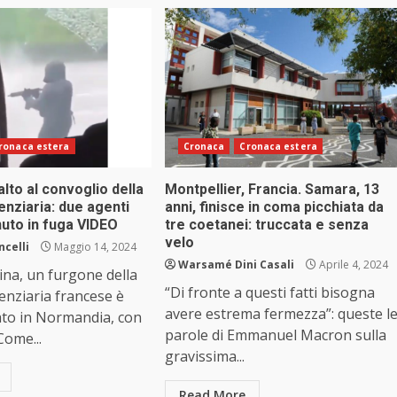
ronaca estera
Cronaca
Cronaca estera
alto al convoglio della
Montpellier, Francia. Samara, 13
tenziaria: due agenti
anni, finisce in coma picchiata da
nuto in fuga VIDEO
tre coetanei: truccata e senza
velo
ncelli
Maggio 14, 2024
Warsamé Dini Casali
Aprile 4, 2024
na, un furgone della
“Di fronte a questi fatti bisogna
tenziaria francese è
avere estrema fermezza”: queste l
ato in Normandia, con
parole di Emmanuel Macron sulla
 Come...
gravissima...
Read More