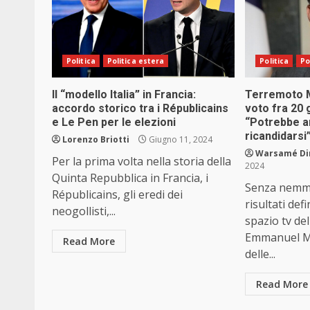
Politica
Politica estera
Politica
Po
Il “modello Italia” in Francia:
Terremoto M
accordo storico tra i Républicains
voto fra 20 
e Le Pen per le elezioni
“Potrebbe a
ricandidarsi
Lorenzo Briotti
Giugno 11, 2024
Warsamé Din
Per la prima volta nella storia della
2024
Quinta Repubblica in Francia, i
Senza nemme
Républicains, gli eredi dei
risultati def
neogollisti,...
spazio tv dell
Emmanuel Ma
Read More
delle...
Read More