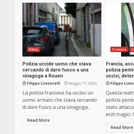
Video
Cronaca
C
Polizia uccide uomo che stava
Francia, ass
cercando di dare fuoco a una
polizia peni
sinagoga a Rouen
uccisi, dete
Filippo Limoncelli
Maggio 17, 2024
Filippo Limo
La polizia francese ha ucciso un
Questa matti
uomo armato che stava cercando
polizia peni
di dare fuoco a una sinagoga...
stato attacc
esiti tragici.
Read More
Read More