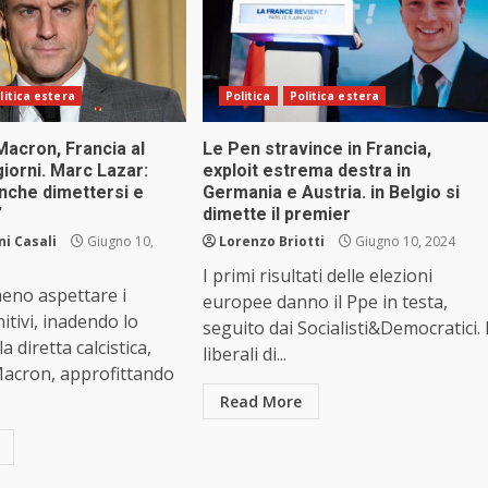
litica estera
Politica
Politica estera
acron, Francia al
Le Pen stravince in Francia,
giorni. Marc Lazar:
exploit estrema destra in
nche dimettersi e
Germania e Austria. in Belgio si
”
dimette il premier
i Casali
Giugno 10,
Lorenzo Briotti
Giugno 10, 2024
I primi risultati delle elezioni
no aspettare i
europee danno il Ppe in testa,
initivi, inadendo lo
seguito dai Socialisti&Democratici. 
a diretta calcistica,
liberali di...
cron, approfittando
Read More