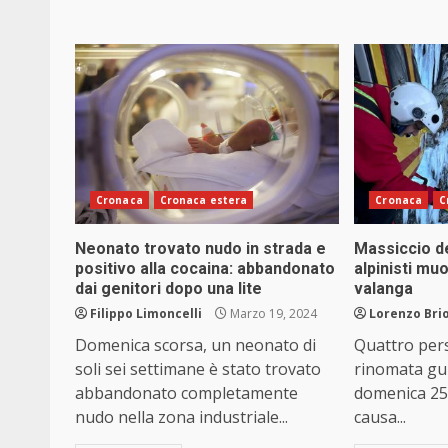
Cronaca
Cronaca estera
Cronaca
C
Neonato trovato nudo in strada e
Massiccio de
positivo alla cocaina: abbandonato
alpinisti mu
dai genitori dopo una lite
valanga
Filippo Limoncelli
Marzo 19, 2024
Lorenzo Brio
Domenica scorsa, un neonato di
Quattro per
soli sei settimane è stato trovato
rinomata gu
abbandonato completamente
domenica 25 
nudo nella zona industriale...
causa...