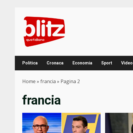
Skip
to
content
Politica
Cronaca
Economia
Sport
Video
Home
»
francia
»
Pagina 2
francia