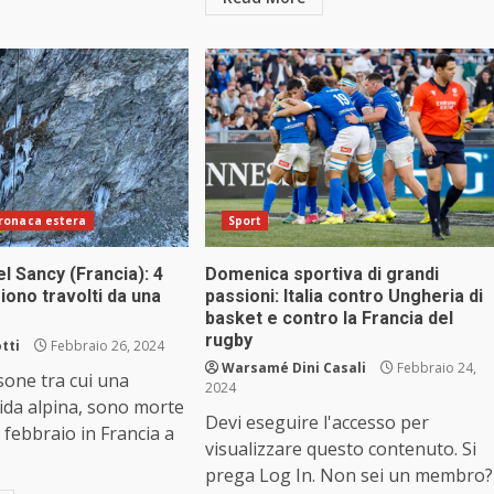
ronaca estera
Sport
l Sancy (Francia): 4
Domenica sportiva di grandi
oiono travolti da una
passioni: Italia contro Ungheria di
basket e contro la Francia del
rugby
tti
Febbraio 26, 2024
Warsamé Dini Casali
Febbraio 24,
sone tra cui una
2024
ida alpina, sono morte
Devi eseguire l'accesso per
febbraio in Francia a
visualizzare questo contenuto. Si
prega Log In. Non sei un membro?