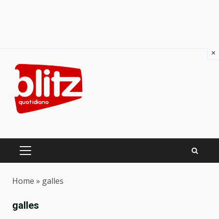
×
Skip
to
content
PRIMARY
MENU
Home
»
galles
galles