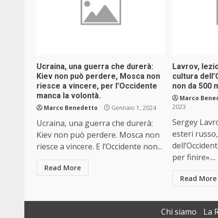
Ucraina, una guerra che durerà:
Lavrov, lezio
Kiev non può perdere, Mosca non
cultura del
riesce a vincere, per l’Occidente
non da 500 m
manca la volontà.
Marco Bene
2023
Marco Benedetto
Gennaio 1, 2024
Sergey Lavro
Ucraina, una guerra che durerà:
esteri russo,
Kiev non può perdere. Mosca non
dell’Occiden
riesce a vincere. E l’Occidente non...
per finire»....
Read More
Read More
Chi siamo
La 