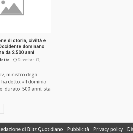
ne di storia, civiltà e
l’Occidente dominano
a da 2.500 anni
detto
Dicembre 17,
v, ministro degli
 ha detto: «Il dominio
te, durato 500 anni, sta
Redazione di Blitz Quotidiano
Pubblicità
Privacy policy
Di