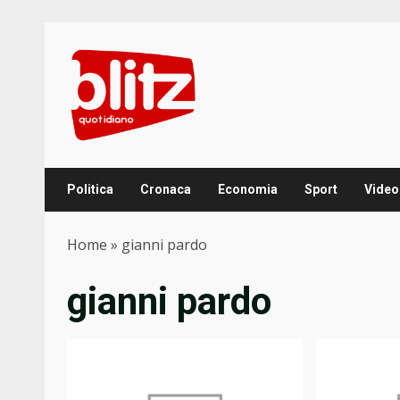
Skip
to
content
Politica
Cronaca
Economia
Sport
Video
Home
»
gianni pardo
gianni pardo