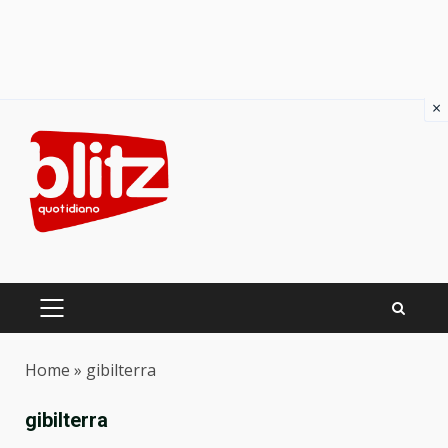
×
Skip
to
content
PRIMARY
MENU
Home
»
gibilterra
gibilterra