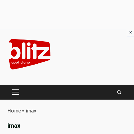
×
Skip
to
content
PRIMARY
MENU
Home
»
imax
imax