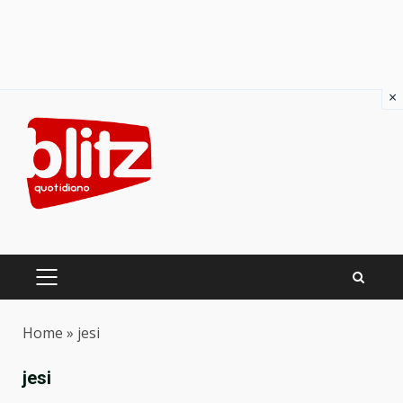
×
Skip
to
content
PRIMARY
MENU
Home
»
jesi
jesi