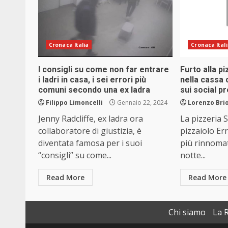
Cronaca Italia
Cronaca Ital
I consigli su come non far entrare
Furto alla pi
i ladri in casa, i sei errori più
nella cassa 
comuni secondo una ex ladra
sui social pr
Filippo Limoncelli
Gennaio 22, 2024
Lorenzo Brio
Jenny Radcliffe, ex ladra ora
La pizzeria 
collaboratore di giustizia, è
pizzaiolo Er
diventata famosa per i suoi
più rinnomat
“consigli” su come...
notte...
Read More
Read More
Chi siamo
La 