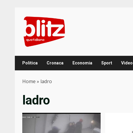
Skip
to
content
Politica
Cronaca
Economia
Sport
Video
Home
»
ladro
ladro