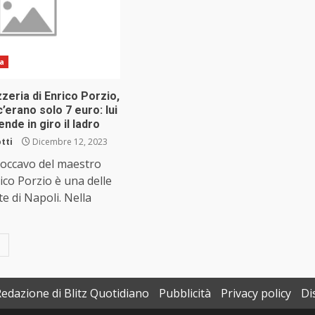
ia
zzeria di Enrico Porzio,
c’erano solo 7 euro: lui
ende in giro il ladro
tti
Dicembre 12, 2023
Soccavo del maestro
rico Porzio è una delle
e di Napoli. Nella
Redazione di Blitz Quotidiano
Pubblicità
Privacy policy
Di