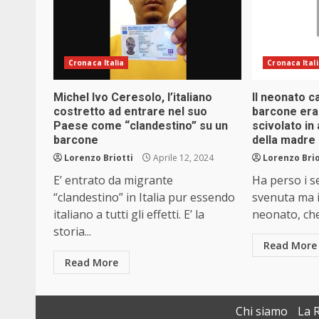
Cronaca Italia
Cronaca Ital
Michel Ivo Ceresolo, l’italiano
Il neonato c
costretto ad entrare nel suo
barcone era
Paese come “clandestino” su un
scivolato in
barcone
della madre
Lorenzo Briotti
Aprile 12, 2024
Lorenzo Brio
E’ entrato da migrante
Ha perso i s
“clandestino” in Italia pur essendo
svenuta ma i
italiano a tutti gli effetti. E’ la
neonato, che.
storia...
Read More
Read More
Chi siamo
La 