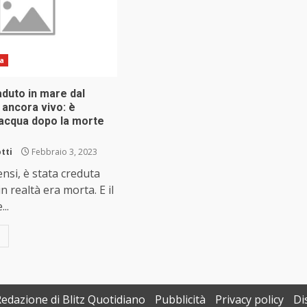
ia
aduto in mare dal
 ancora vivo: è
 acqua dopo la morte
tti
Febbraio 3, 2023
ensi, è stata creduta
n realtà era morta. E il
..
Redazione di Blitz Quotidiano
Pubblicità
Privacy policy
Di