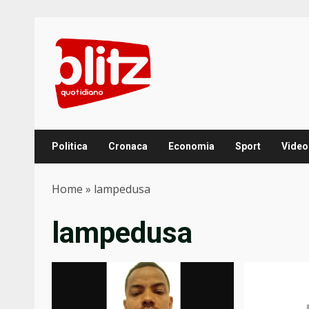
Skip
to
content
Politica
Cronaca
Economia
Sport
Video
Home
»
lampedusa
lampedusa