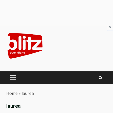
×
Skip
to
content
PRIMARY
MENU
Home
»
laurea
laurea