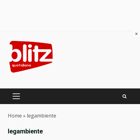
×
Skip
to
content
PRIMARY
MENU
Home
»
legambiente
legambiente