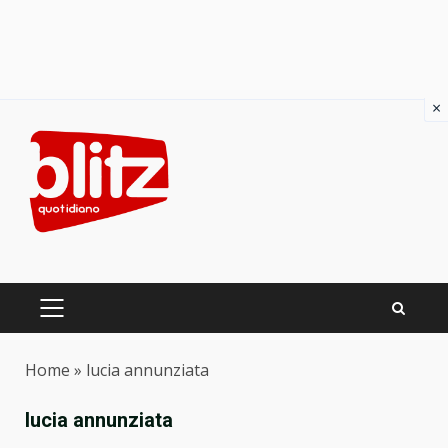
×
Skip
to
content
PRIMARY
MENU
Home
»
lucia annunziata
lucia annunziata