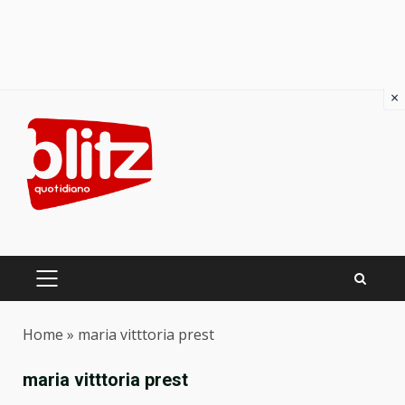
×
Skip
to
content
PRIMARY
MENU
Home
»
maria vitttoria prest
maria vitttoria prest