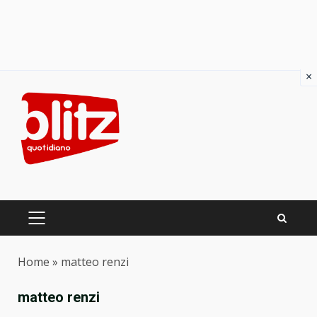
×
Skip
to
content
PRIMARY
MENU
Home
»
matteo renzi
matteo renzi