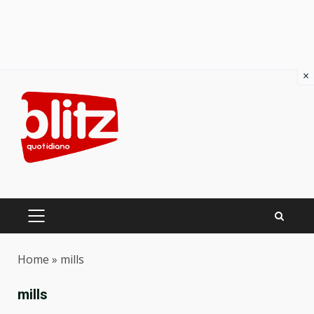
×
Skip
to
content
PRIMARY
MENU
Home
»
mills
mills