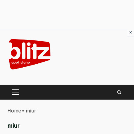
×
Skip
to
content
PRIMARY
MENU
Home
»
miur
miur