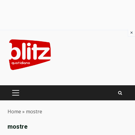
×
Skip
to
content
PRIMARY
MENU
Home
»
mostre
mostre