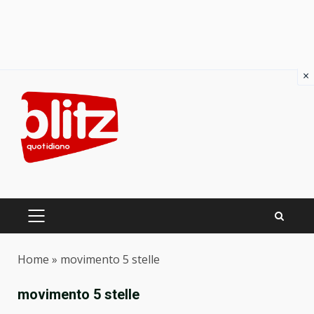
×
Skip
to
content
PRIMARY
MENU
Home
»
movimento 5 stelle
movimento 5 stelle