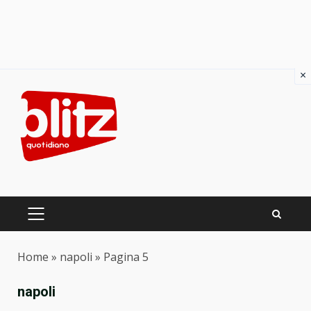
×
Skip
to
content
PRIMARY
MENU
Home
»
napoli
»
Pagina 5
napoli