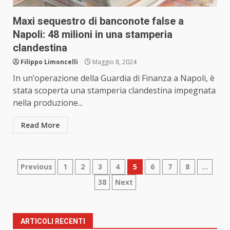
Maxi sequestro di banconote false a
Napoli: 48 milioni in una stamperia
clandestina
Filippo Limoncelli
Maggio 8, 2024
In un’operazione della Guardia di Finanza a Napoli, è
stata scoperta una stamperia clandestina impegnata
nella produzione...
Read More
Paginazione
Previous
1
2
3
4
5
6
7
8
…
38
Next
degli
articoli
ARTICOLI RECENTI