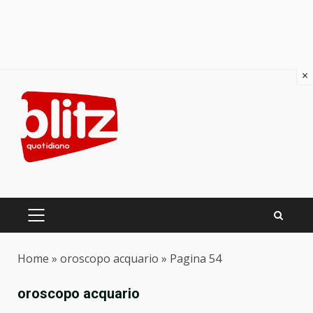
×
Skip
to
content
PRIMARY
MENU
Home
»
oroscopo acquario
»
Pagina 54
oroscopo acquario