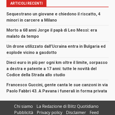
articoli
ARTICOLI RECENTI
Sequestrano un giovane e chiedono il riscatto, 4
minori in carcere a Milano
Morto a 68 anni Jorge il papà di Leo Messi: era
malato da tempo
Un drone utilizzato dall’Ucraina entra in Bulgaria ed
esplode vicino a gasdotto
Dieci euro in più per ogni km oltre il limite, sorpasso
a destra e patente a 17 anni: tutte le novità del
Codice della Strada allo studio
Francesco Guccini, gente canta le sue canzoni in via
Paolo Fabbri 43. A Pavana i funerali in forma privata
Chi siamo
La Redazione di Blitz Quotidiano
Pubblicità
Privacy policy
Disclaimer
Feed