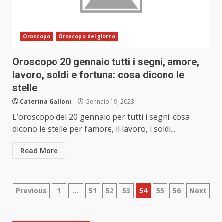
Oroscopo
Oroscopo del giorno
Oroscopo 20 gennaio tutti i segni, amore,
lavoro, soldi e fortuna: cosa dicono le
stelle
Caterina Galloni
Gennaio 19, 2023
L’oroscopo del 20 gennaio per tutti i segni: cosa
dicono le stelle per l’amore, il lavoro, i soldi...
Read More
Paginazione
Previous
1
…
51
52
53
54
55
56
Next
degli