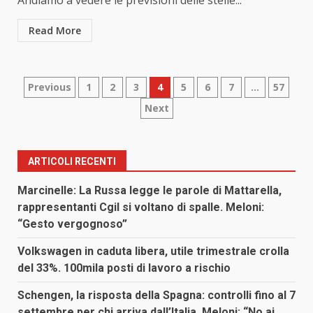
Andiamo a vedere le previsioni delle stelle...
Read More
Paginazione
Previous
1
2
3
4
5
6
7
…
57
Next
degli
articoli
ARTICOLI RECENTI
Marcinelle: La Russa legge le parole di Mattarella,
rappresentanti Cgil si voltano di spalle. Meloni:
“Gesto vergognoso”
Volkswagen in caduta libera, utile trimestrale crolla
del 33%. 100mila posti di lavoro a rischio
Schengen, la risposta della Spagna: controlli fino al 7
settembre per chi arriva dall’Italia. Meloni: “No ai