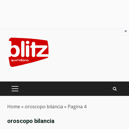
×
Skip
to
content
PRIMARY
MENU
Home
»
oroscopo bilancia
»
Pagina 4
oroscopo bilancia