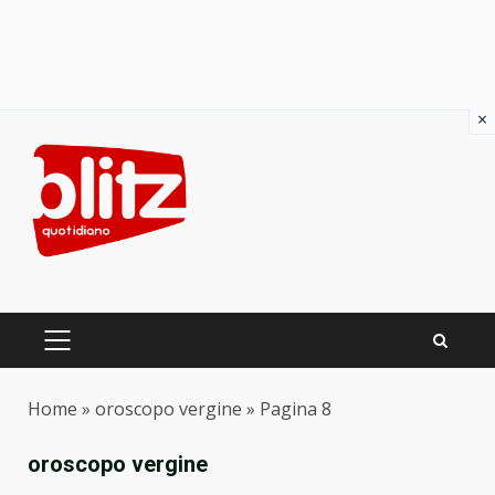
×
Skip
to
content
PRIMARY
MENU
Home
»
oroscopo vergine
»
Pagina 8
oroscopo vergine