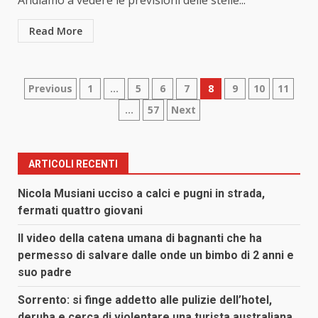
Andiamo a vedere le previsioni delle stelle...
Read More
Paginazione
Previous
1
…
5
6
7
8
9
10
11
…
57
Next
degli
articoli
ARTICOLI RECENTI
Nicola Musiani ucciso a calci e pugni in strada,
fermati quattro giovani
Il video della catena umana di bagnanti che ha
permesso di salvare dalle onde un bimbo di 2 anni e
suo padre
Sorrento: si finge addetto alle pulizie dell’hotel,
deruba e cerca di violentare una turista australiana