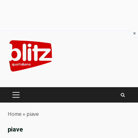
×
Skip
to
content
PRIMARY
MENU
Home
»
piave
piave