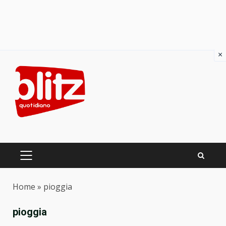
×
Skip
to
content
PRIMARY
MENU
Home
»
pioggia
pioggia