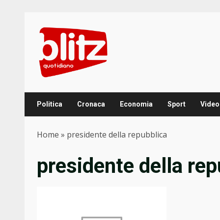
Skip
to
content
Politica
Cronaca
Economia
Sport
Video
Home
»
presidente della repubblica
presidente della rep