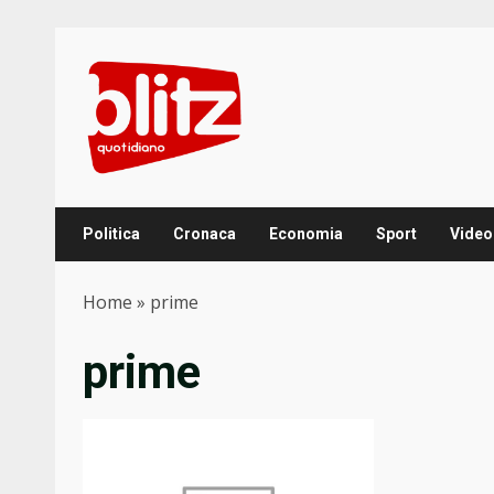
Skip
to
content
Politica
Cronaca
Economia
Sport
Video
Home
»
prime
prime