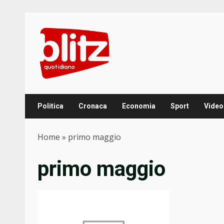
Skip
to
content
Politica
Cronaca
Economia
Sport
Video
Home
»
primo maggio
primo maggio