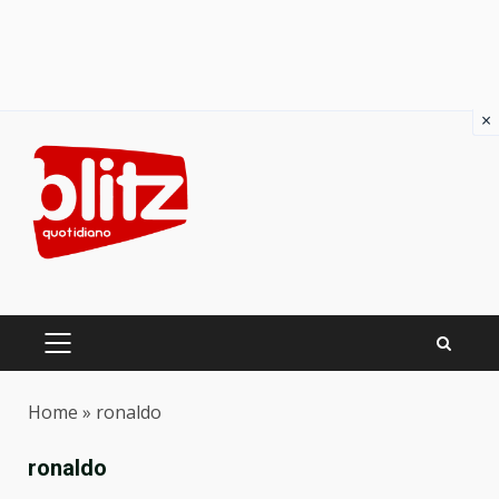
×
Skip
to
content
PRIMARY
MENU
Home
»
ronaldo
ronaldo