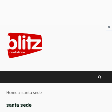
×
Skip
to
content
PRIMARY
MENU
Home
»
santa sede
santa sede